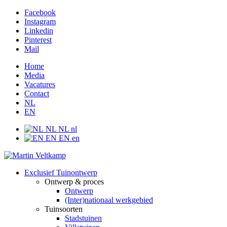
Facebook
Instagram
Linkedin
Pinterest
Mail
Home
Media
Vacatures
Contact
NL
EN
NL
NL
nl
EN
EN
en
Exclusief Tuinontwerp
Ontwerp & proces
Ontwerp
(Inter)nationaal werkgebied
Tuinsoorten
Stadstuinen