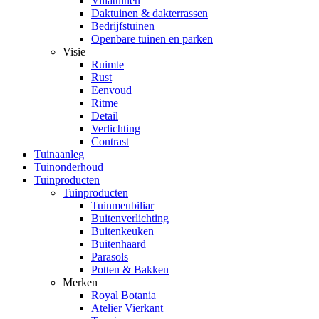
Villatuinen
Daktuinen & dakterrassen
Bedrijfstuinen
Openbare tuinen en parken
Visie
Ruimte
Rust
Eenvoud
Ritme
Detail
Verlichting
Contrast
Tuinaanleg
Tuinonderhoud
Tuinproducten
Tuinproducten
Tuinmeubiliar
Buitenverlichting
Buitenkeuken
Buitenhaard
Parasols
Potten & Bakken
Merken
Royal Botania
Atelier Vierkant