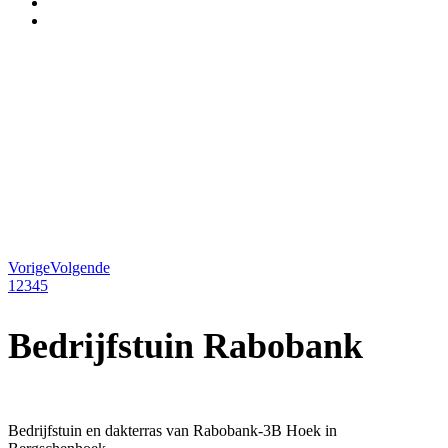
Vorige
Volgende
1
2
3
4
5
Bedrijfstuin Rabobank
Bedrijfstuin en dakterras van Rabobank-3B Hoek in