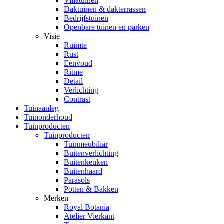
Villatuinen
Daktuinen & dakterrassen
Bedrijfstuinen
Openbare tuinen en parken
Visie
Ruimte
Rust
Eenvoud
Ritme
Detail
Verlichting
Contrast
Tuinaanleg
Tuinonderhoud
Tuinproducten
Tuinproducten
Tuinmeubiliar
Buitenverlichting
Buitenkeuken
Buitenhaard
Parasols
Potten & Bakken
Merken
Royal Botania
Atelier Vierkant