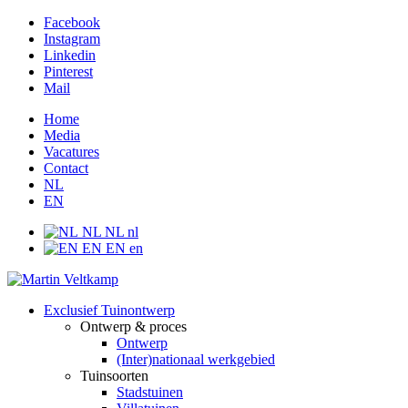
Facebook
Instagram
Linkedin
Pinterest
Mail
Home
Media
Vacatures
Contact
NL
EN
NL
NL
nl
EN
EN
en
Exclusief Tuinontwerp
Ontwerp & proces
Ontwerp
(Inter)nationaal werkgebied
Tuinsoorten
Stadstuinen