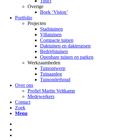
Tuuci
Overige
Boek ‘Vision’
Portfolio
Projecten
Stadstuinen
Villatuinen
Compacte tuinen
Daktuinen en dakterassen
Bedrijfstuinen
Openbare tuinen en parken
Werkzaamheden
Tuinontwerp
Tuinaanleg
Tuinonderhoud
Over ons
Profiel Martin Veltkamp
Medewerkers
Contact
Zoek
Menu