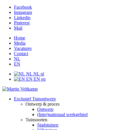
Facebook
Instagram
Linkedin
Pinterest
Mail
Home
Media
Vacatures
Contact
NL
EN
NL
NL
nl
EN
EN
en
Exclusief Tuinontwerp
Ontwerp & proces
Ontwerp
(Inter)nationaal werkgebied
Tuinsoorten
Stadstuinen