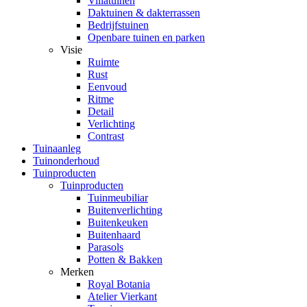
Villatuinen
Daktuinen & dakterrassen
Bedrijfstuinen
Openbare tuinen en parken
Visie
Ruimte
Rust
Eenvoud
Ritme
Detail
Verlichting
Contrast
Tuinaanleg
Tuinonderhoud
Tuinproducten
Tuinproducten
Tuinmeubiliar
Buitenverlichting
Buitenkeuken
Buitenhaard
Parasols
Potten & Bakken
Merken
Royal Botania
Atelier Vierkant